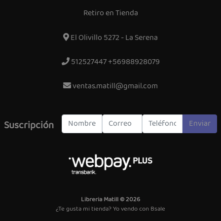
Retiro en Tienda
El Olivillo 5272 - La Serena
512527447 +56988928079
ventas.matill@gmail.com
Enviar
Suscripción
Libreria Matill © 2026
¿Te gusta mi tienda? Yo vendo con
Bsale