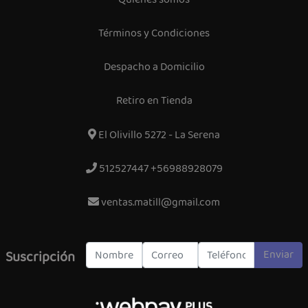
Términos y Condiciones
Despacho a Domicilio
Retiro en Tienda
El Olivillo 5272 - La Serena
512527447 +56988928079
ventas.matill@gmail.com
Enviar
Suscripción