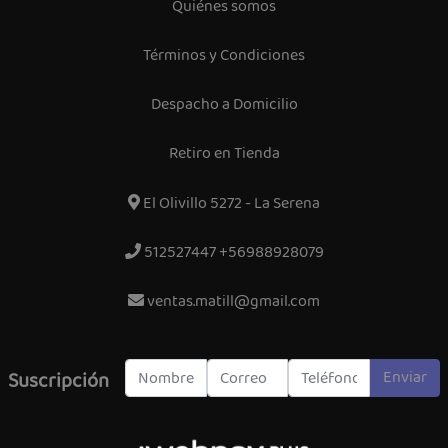
Quiénes somos
Términos y Condiciones
Despacho a Domicilio
Retiro en Tienda
El Olivillo 5272 - La Serena
512527447 +56988928079
ventas.matill@gmail.com
Enviar
Suscripción