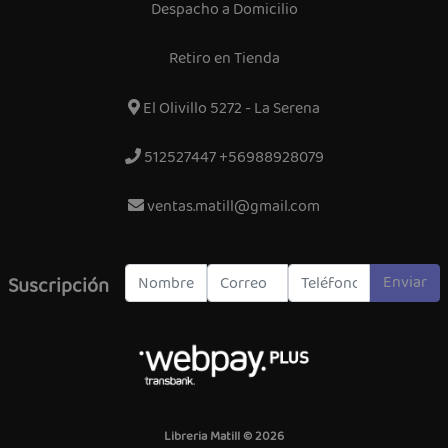
Despacho a Domicilio
Retiro en Tienda
El Olivillo 5272 - La Serena
512527447 +56988928079
ventas.matill@gmail.com
Enviar
Suscripción
Libreria Matill © 2026