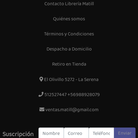
Contacto Librería Matill
Quiénes somos
Términos y Condiciones
Despacho a Domicilio
Retiro en Tienda
El Olivillo 5272 - La Serena
512527447 +56988928079
ventas.matill@gmail.com
Enviar
Suscripción