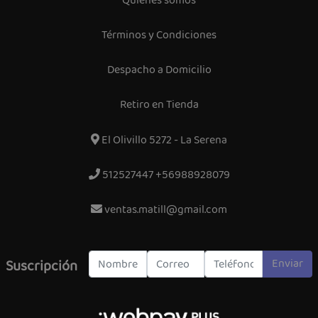
Quiénes somos
Términos y Condiciones
Despacho a Domicilio
Retiro en Tienda
El Olivillo 5272 - La Serena
512527447 +56988928079
ventas.matill@gmail.com
Enviar
Suscripción