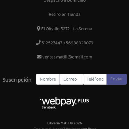
Despacho a Domicilio
Retiro en Tienda
El Olivillo 5272 - La Serena
512527447 +56988928079
ventas.matill@gmail.com
Enviar
Suscripción
Libreria Matill © 2026