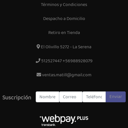
Términos y Condiciones
Despacho a Domicilio
Retiro en Tienda
El Olivillo 5272 - La Serena
512527447 +56988928079
ventas.matill@gmail.com
Enviar
Suscripción