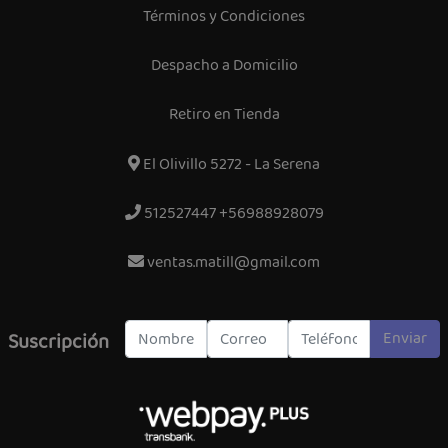
Términos y Condiciones
Despacho a Domicilio
Retiro en Tienda
El Olivillo 5272 - La Serena
512527447 +56988928079
ventas.matill@gmail.com
Enviar
Suscripción