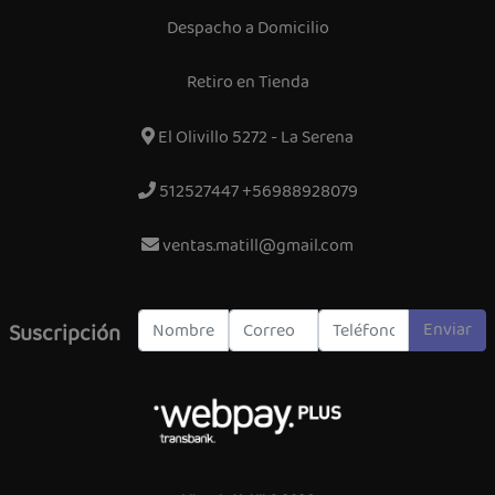
Despacho a Domicilio
Retiro en Tienda
El Olivillo 5272 - La Serena
512527447 +56988928079
ventas.matill@gmail.com
Enviar
Suscripción