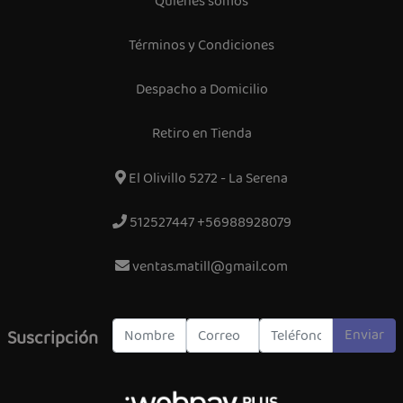
Quiénes somos
Términos y Condiciones
Despacho a Domicilio
Retiro en Tienda
El Olivillo 5272 - La Serena
512527447 +56988928079
ventas.matill@gmail.com
Enviar
Suscripción