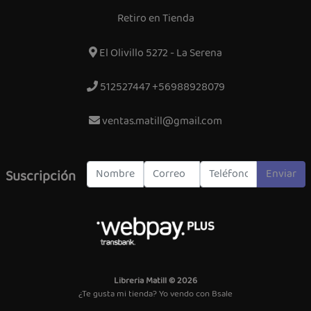
Retiro en Tienda
El Olivillo 5272 - La Serena
512527447 +56988928079
ventas.matill@gmail.com
Enviar
Suscripción
Libreria Matill © 2026
¿Te gusta mi tienda? Yo vendo con
Bsale