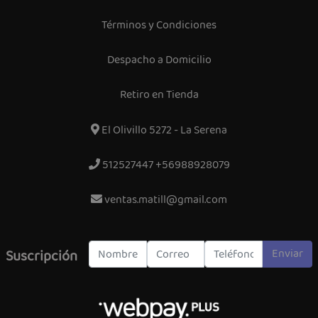
Términos y Condiciones
Despacho a Domicilio
Retiro en Tienda
El Olivillo 5272 - La Serena
512527447 +56988928079
ventas.matill@gmail.com
Enviar
Suscripción