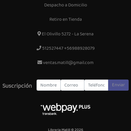
Despacho a Domicilio
Retiro en Tienda
El Olivillo 5272 - La Serena
512527447 +56988928079
ventas.matill@gmail.com
Enviar
Suscripción
Libreria Matill © 2026