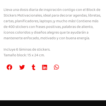
Lleva una dosis diaria de inspiración contigo con el Block de
Stickers Motivacionales, ideal para decorar agendas, libretas,
cartas, planificadores, laptops ¡y mucho más! Contiene más
de 400 stickers con frases positivas, palabras de aliento,
íconos coloridos y diseños alegres que te ayudarán a
mantenerte enfocado, motivado y con buena energía.
Incluye 6 láminas de stickers.
Tamaño block: 15 x 24 cm.