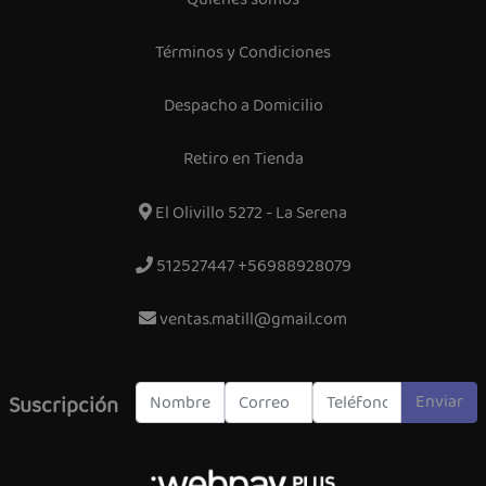
Términos y Condiciones
Despacho a Domicilio
Retiro en Tienda
El Olivillo 5272 - La Serena
512527447 +56988928079
ventas.matill@gmail.com
Enviar
Suscripción