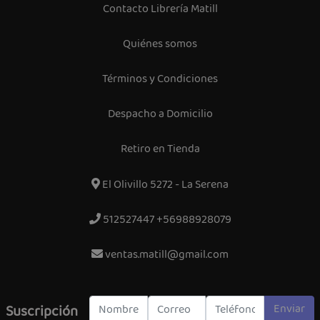
Contacto Librería Matill
Quiénes somos
Términos y Condiciones
Despacho a Domicilio
Retiro en Tienda
El Olivillo 5272 - La Serena
512527447 +56988928079
ventas.matill@gmail.com
Enviar
Suscripción