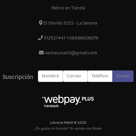
Retiro en Tienda
El Olivillo 5272 - La Serena
512527447 +56988928079
ventas.matill@gmail.com
Enviar
Suscripción
Libreria Matill © 2026
¿Te gusta mi tienda? Yo vendo con
Bsale