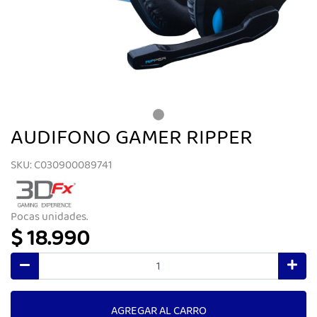
AUDIFONO GAMER RIPPER
SKU: C030900089741
Pocas unidades.
$ 18.990
AGREGAR AL CARRO