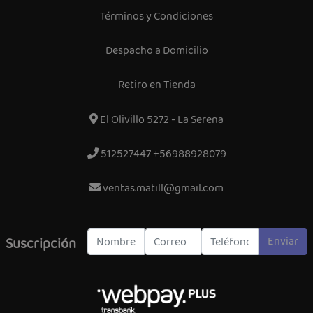
Términos y Condiciones
Despacho a Domicilio
Retiro en Tienda
El Olivillo 5272 - La Serena
512527447 +56988928079
ventas.matill@gmail.com
Enviar
Suscripción