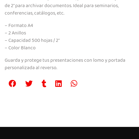
de 2″ para archivar documentos. Ideal para seminarios,
conferencias, catálogos, etc.
– Formato A4
– 2 Anillos
– Capacidad 500 hojas / 2″
– Color Blanco
Guarda y protege tus presentaciones con lomo y portada
personalizada al reverso.