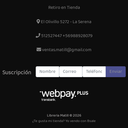
Retiro en Tienda
El Olivillo 5272 - La Serena
512527447 +56988928079
ventas.matill@gmail.com
Enviar
Suscripción
Libreria Matill © 2026
¿Te gusta mi tienda? Yo vendo con
Bsale