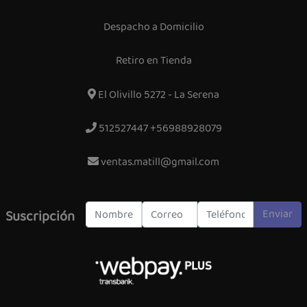
Despacho a Domicilio
Retiro en Tienda
El Olivillo 5272 - La Serena
512527447 +56988928079
ventas.matill@gmail.com
Enviar
Suscripción