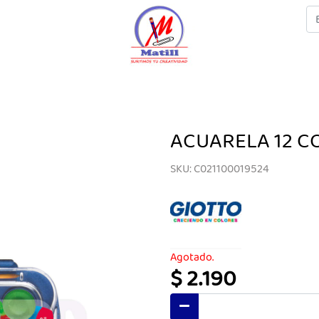
ACUARELA 12 C
SKU: C021100019524
Agotado.
$ 2.190