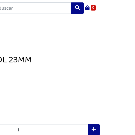
0
OL 23MM