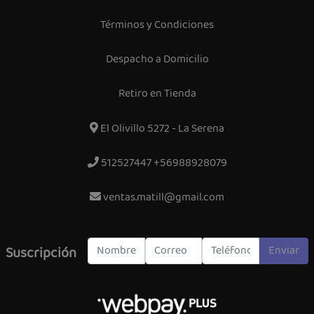
Términos y Condiciones
Despacho a Domicilio
Retiro en Tienda
El Olivillo 5272 - La Serena
512527447 +56988928079
ventas.matill@gmail.com
Enviar
Suscripción