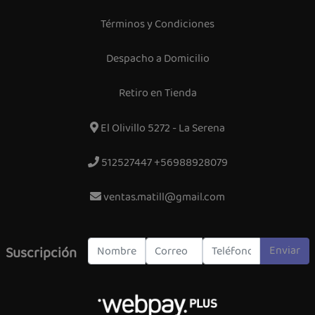
Términos y Condiciones
Despacho a Domicilio
Retiro en Tienda
El Olivillo 5272 - La Serena
512527447 +56988928079
ventas.matill@gmail.com
Enviar
Suscripción